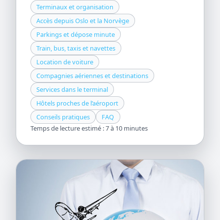
Terminaux et organisation
Accès depuis Oslo et la Norvège
Parkings et dépose minute
Train, bus, taxis et navettes
Location de voiture
Compagnies aériennes et destinations
Services dans le terminal
Hôtels proches de l’aéroport
Conseils pratiques
FAQ
Temps de lecture estimé : 7 à 10 minutes