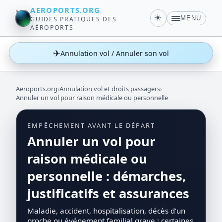
AEROPORTS.ORG
☀️
MENU
GUIDES PRATIQUES DES
AÉROPORTS
✈
Annulation vol / Annuler son vol
Aeroports.org
›
Annulation vol et droits passagers
›
Annuler un vol pour raison médicale ou personnelle
EMPÊCHEMENT AVANT LE DÉPART
Annuler un vol pour
raison médicale ou
personnelle : démarches,
justificatifs et assurances
Maladie, accident, hospitalisation, décès d’un
proche ou événement familial grave : certaines