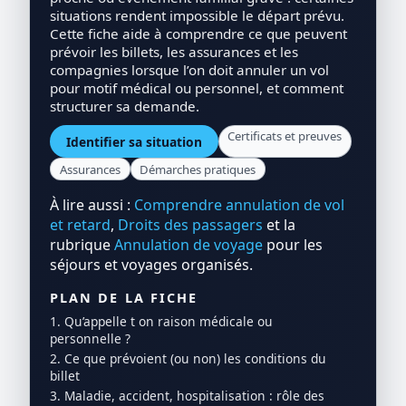
situations rendent impossible le départ prévu.
Cette fiche aide à comprendre ce que peuvent
prévoir les billets, les assurances et les
compagnies lorsque l’on doit annuler un vol
pour motif médical ou personnel, et comment
structurer sa demande.
Certificats et preuves
Identifier sa situation
Assurances
Démarches pratiques
À lire aussi :
Comprendre annulation de vol
et retard
,
Droits des passagers
et la
rubrique
Annulation de voyage
pour les
séjours et voyages organisés.
PLAN DE LA FICHE
1. Qu’appelle t on raison médicale ou
personnelle ?
2. Ce que prévoient (ou non) les conditions du
billet
3. Maladie, accident, hospitalisation : rôle des